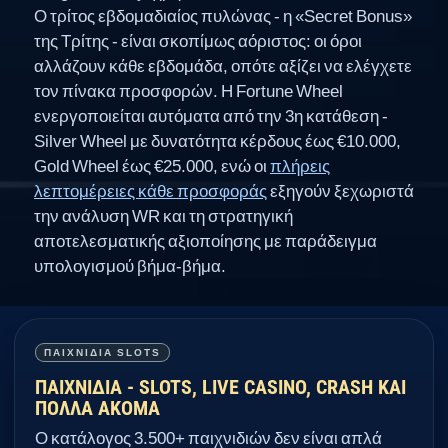
Ο τρίτος εβδομαδιαίος πυλώνας - η «Secret Bonus»
της Τρίτης - είναι σκοπίμως αόριστος: οι όροι
αλλάζουν κάθε εβδομάδα, οπότε αξίζει να ελέγχετε
τον πίνακα προσφορών. Η Fortune Wheel
ενεργοποιείται αυτόματα από την 3η κατάθεση -
Silver Wheel με δυνατότητα κέρδους έως €10.000,
Gold Wheel έως €25.000, ενώ οι
πλήρεις
λεπτομέρειες κάθε προσφοράς
εξηγούν ξεχωριστά
την ανάλυση WR και τη στρατηγική
αποτελεσματικής αξιοποίησης με παράδειγμα
υπολογισμού βήμα-βήμα.
ΠΑΙΧΝΊΔΙΑ SLOTS
ΠΑΙΧΝΊΔΙΑ - SLOTS, LIVE CASINO, CRASH ΚΑΙ
ΠΟΛΛΆ ΑΚΌΜΑ
Ο κατάλογος 3.500+ παιχνιδιών δεν είναι απλά