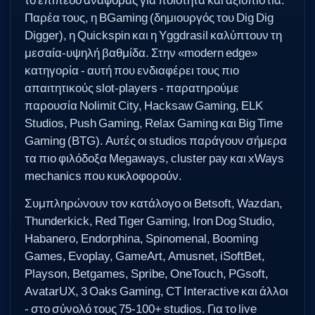
Παρέα τους, η BGaming (δημιουργός του Dig Dig
Digger), η Quickspin και η Yggdrasil καλύπτουν τη
μεσαία-υψηλή βαθμίδα. Στην «modern edge»
κατηγορία - αυτή που ενδιαφέρει τους πιο
απαιτητικούς slot-players - παρατηρούμε
παρουσία Nolimit City, Hacksaw Gaming, ELK
Studios, Push Gaming, Relax Gaming και Big Time
Gaming (BTG). Αυτές οι studios παράγουν σήμερα
τα πιο φιλόδοξα Megaways, cluster pay και xWays
mechanics που κυκλοφορούν.
Συμπληρώνουν τον κατάλογο οι Betsoft, Wazdan,
Thunderkick, Red Tiger Gaming, Iron Dog Studio,
Habanero, Endorphina, Spinomenal, Booming
Games, Evoplay, GameArt, Amusnet, iSoftBet,
Playson, Betgames, Spribe, OneTouch, PGsoft,
AvatarUX, 3 Oaks Gaming, CT Interactive και άλλοι
- στο σύνολό τους 75-100+ studios. Για το live