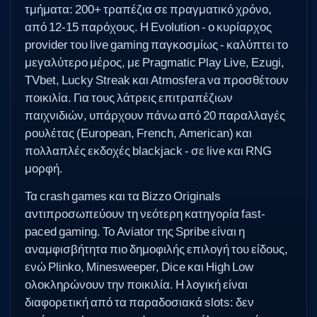
τμήματα: 200+ τραπέζια σε πραγματικό χρόνο,
από 12-15 παρόχους. Η Evolution - ο κυρίαρχος
provider του live gaming παγκοσμίως - καλύπτει το
μεγαλύτερο μέρος, με Pragmatic Play Live, Ezugi,
TVbet, Lucky Streak και Atmosfera να προσθέτουν
ποικιλία. Για τους λάτρεις επιτραπέζιων
παιχνιδιών, υπάρχουν πάνω από 20 παραλλαγές
ρουλέτας (European, French, American) και
πολλαπλές εκδοχές blackjack - σε live και RNG
μορφή.
Τα crash games και τα Bizzo Originals
αντιπροσωπεύουν τη νεότερη κατηγορία fast-
paced gaming. Το Aviator της Spribe είναι η
αναμφισβήτητα πιο δημοφιλής επιλογή του είδους,
ενώ Plinko, Minesweeper, Dice και High Low
ολοκληρώνουν την ποικιλία. Η λογική είναι
διαφορετική από τα παραδοσιακά slots: δεν