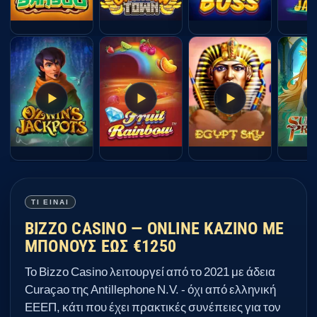
ΤΙ ΕΊΝΑΙ
BIZZO CASINO — ONLINE ΚΑΖΊΝΟ ΜΕ
ΜΠΌΝΟΥΣ ΈΩΣ €1250
Το Bizzo Casino λειτουργεί από το 2021 με άδεια
Curaçao της Antillephone N.V. - όχι από ελληνική
ΕΕΕΠ, κάτι που έχει πρακτικές συνέπειες για τον