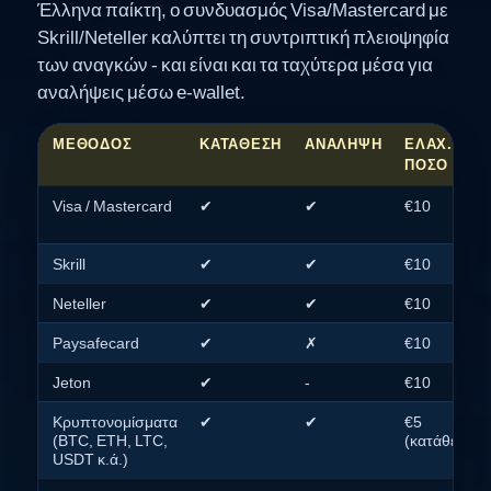
Έλληνα παίκτη, ο συνδυασμός Visa/Mastercard με
Skrill/Neteller καλύπτει τη συντριπτική πλειοψηφία
των αναγκών - και είναι και τα ταχύτερα μέσα για
αναλήψεις μέσω e-wallet.
ΜΈΘΟΔΟΣ
ΚΑΤΆΘΕΣΗ
ΑΝΆΛΗΨΗ
ΕΛΆΧ.
ΠΟΣΌ
Visa / Mastercard
✔
✔
€10
Skrill
✔
✔
€10
Neteller
✔
✔
€10
Paysafecard
✔
✗
€10
Jeton
✔
-
€10
Κρυπτονομίσματα
✔
✔
€5
(BTC, ETH, LTC,
(κατάθεση)
USDT κ.ά.)