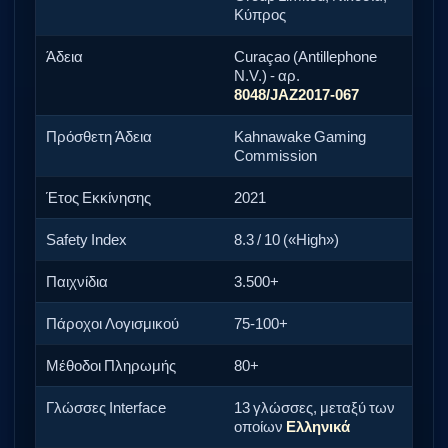
Κύπρος
Άδεια
Curaçao (Antillephone
N.V.) - αρ.
8048/JAZ2017-067
Πρόσθετη Άδεια
Kahnawake Gaming
Commission
Έτος Εκκίνησης
2021
Safety Index
8.3 / 10 («High»)
Παιχνίδια
3.500+
Πάροχοι Λογισμικού
75-100+
Μέθοδοι Πληρωμής
80+
Γλώσσες Interface
13 γλώσσες, μεταξύ των
οποίων
Ελληνικά