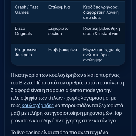
Crash / Fast
Επιλεγμένα
Κερδίζεις γρήγορα,
Aviat
Games
διαφορετική λογική
Plink
από slots
Low
Bizzo
Ξεχωριστό
Ιδιωτική βιβλιοθήκη
Mine
Originals
section
crash & instant win
High
άλλα
Progressive
Επιβεβαιωμένα
Μεγάλα pots, χωρίς
Mega
Jackpots
ανώτατο όριο
άλλα
ανάληψης
Η κατηγορία των κουλοχέρηδων είναι ο πυρήνας
του Bizzo. Πέρα από τον αριθμό, αυτό που κάνει τη
διαφορά είναι η παρουσία demo mode για την
πλειοψηφία των τίτλων - χωρίς λογαριασμό, με
τους
κουλοχέρηδες
να παρουσιάζονται ξεχωριστά
μαζί με πλήρη κατηγοριοποίηση μηχανισμών, top
providers και οδηγό πλοήγησης στον κατάλογο.
Το live casino είναι από τα πιο ανεπτυγμένα