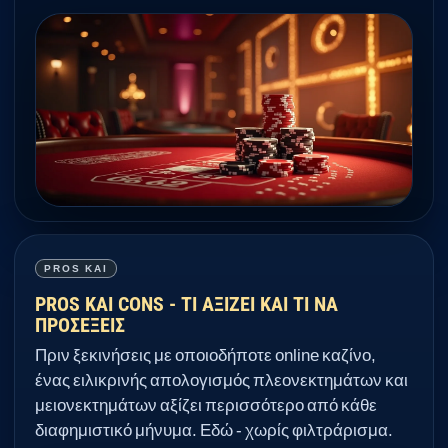
PROS ΚΑΙ
PROS ΚΑΙ CONS - ΤΙ ΑΞΊΖΕΙ ΚΑΙ ΤΙ ΝΑ
ΠΡΟΣΈΞΕΙΣ
Πριν ξεκινήσεις με οποιοδήποτε online καζίνο,
ένας ειλικρινής απολογισμός πλεονεκτημάτων και
μειονεκτημάτων αξίζει περισσότερο από κάθε
διαφημιστικό μήνυμα. Εδώ - χωρίς φιλτράρισμα.