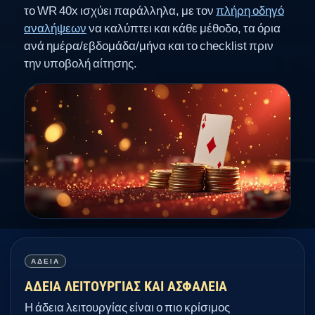
το WR 40x ισχύει παράλληλα, με τον
πλήρη οδηγό
αναλήψεων
να καλύπτει και κάθε μέθοδο, τα όρια
ανά ημέρα/εβδομάδα/μήνα και το checklist πριν
την υποβολή αίτησης.
ΆΔΕΙΑ
ΆΔΕΙΑ ΛΕΙΤΟΥΡΓΊΑΣ ΚΑΙ ΑΣΦΆΛΕΙΑ
Η άδεια λειτουργίας είναι ο πιο κρίσιμος