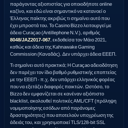
παράγοντας αξιοπιστίας για οποιοδήποτε online
καζίνο, και εδώ είναι σημαντικό να κατανοεί ο
Έλληνας παίκτης ακριβώς τι σημαίνει αυτό που
έχει μπροστά του. Το Casino Bizzo λειτουργεί με
άδεια Curaçao (Antillephone N.V.), αριθμός
8048/JAZ2017-067
, εκδοθείσα τον Μάιο 2021,
καθώς και άδεια της Kahnawake Gaming
Commission (Καναδάς). Δεν υπάρχει άδεια ΕΕΕΠ.
Τι σημαίνει αυτό πρακτικά; Η Curaçao αδειοδότηση
δεν παρέχει τον ίδιο βαθμό ρυθμιστικής εποπτείας
με την ΕΕΕΠ - π.χ. δεν υπάρχει ελληνικός φορέας
που να εξετάζει διαφορές παικτών. Ωστόσο, το
Bizzo δεν εμφανίζεται σε κανέναν αξιόπιστο
blacklist, ακολουθεί πολιτικές AML/CFT (πρόληψη
νομιμοποίησης εσόδων από παράνομες
δραστηριότητες) που αποτελούν υποχρέωση της
άδειάς του, και χρησιμοποιεί TLS/128-bit SSL