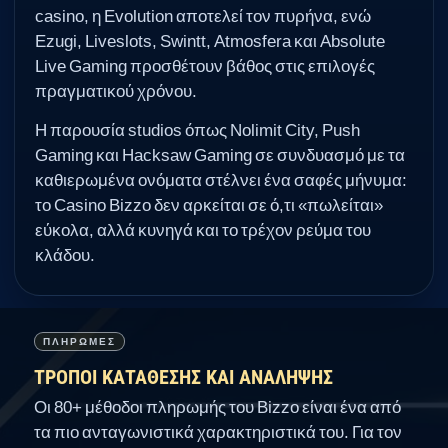
casino, η Evolution αποτελεί τον πυρήνα, ενώ
Ezugi, Liveslots, Swintt, Atmosfera και Absolute
Live Gaming προσθέτουν βάθος στις επιλογές
πραγματικού χρόνου.
Η παρουσία studios όπως Nolimit City, Push
Gaming και Hacksaw Gaming σε συνδυασμό με τα
καθιερωμένα ονόματα στέλνει ένα σαφές μήνυμα:
το Casino Bizzo δεν αρκείται σε ό,τι «πωλείται»
εύκολα, αλλά κυνηγά και το τρέχον ρεύμα του
κλάδου.
ΠΛΗΡΩΜΈΣ
ΤΡΌΠΟΙ ΚΑΤΆΘΕΣΗΣ ΚΑΙ ΑΝΆΛΗΨΗΣ
Οι 80+ μέθοδοι πληρωμής του Bizzo είναι ένα από
τα πιο ανταγωνιστικά χαρακτηριστικά του. Για τον