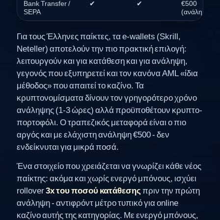
Bank Transfer /
✔
✔
€500
SEPA
(ανάληψη)
Για τους Έλληνες παίκτες, τα e-wallets (Skrill,
Neteller) αποτελούν την πιο πρακτική επιλογή:
λειτουργούν και για κατάθεση και για ανάληψη,
γεγονός που εξυπηρετεί και τον κανόνα AML «ίδια
μέθοδος» που απαιτεί το καζίνο. Τα
κρυπτονομίσματα δίνουν τον γρηγορότερο χρόνο
ανάληψης (1-3 ώρες) αλλά προϋποθέτουν κρυπτο-
πορτοφόλι. Ο τραπεζικός μεταφορά είναι ο πιο
αργός και με ελάχιστη ανάληψη €500 - δεν
ενδείκνυται για μικρά ποσά.
Ένα στοιχείο που χρειάζεται να γνωρίζει κάθε νέος
παίκτης: ακόμα και χωρίς ενεργό μπόνους, ισχύει
rollover
3x του ποσού κατάθεσης
πριν την πρώτη
ανάληψη - αντιφρόντ μέτρο τυπικό για online
καζίνο αυτής της κατηγορίας. Με ενεργό μπόνους,