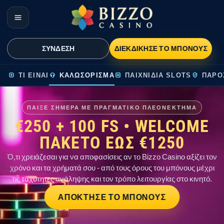
ΔΙΕΚΔΊΚΗΣΕ ΤΟ ΜΠΌΝΟΥΣ
ΣΎΝΔΕΣΗ
ΤΙ ΕΊΝΑΙ
ΚΑΛΩΣΌΡΙΣΜΑ
ΠΑΙΧΝΊΔΙΑ SLOTS
ΠΆΡΟ
ΠΑΊΞΕ ΣΉΜΕΡΑ ΜΕ ΠΡΑΓΜΑΤΙΚΌ ΠΛΕΟΝΈΚΤΗΜΑ
€250 + 100 FS • WELCOME
ΠΑΚΈΤΟ ΈΩΣ €1250
Ό,τι χρειάζεσαι για να αποφασίσεις αν το Bizzo Casino αξίζει τον
χρόνο και τα χρήματά σου - από τους όρους του μπόνους μέχρι
τις ταχύτητες ανάληψης και τον τρόπο λειτουργίας στο κινητό.
ΑΠΌΚΤΗΣΕ ΤΟ ΜΠΌΝΟΥΣ