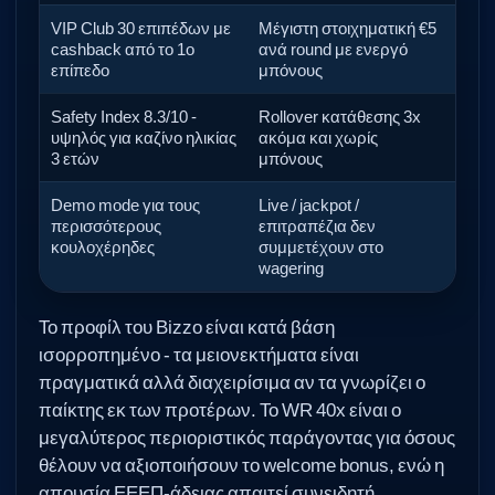
VIP Club 30 επιπέδων με
Μέγιστη στοιχηματική €5
cashback από το 1ο
ανά round με ενεργό
επίπεδο
μπόνους
Safety Index 8.3/10 -
Rollover κατάθεσης 3x
υψηλός για καζίνο ηλικίας
ακόμα και χωρίς
3 ετών
μπόνους
Demo mode για τους
Live / jackpot /
περισσότερους
επιτραπέζια δεν
κουλοχέρηδες
συμμετέχουν στο
wagering
Το προφίλ του Bizzo είναι κατά βάση
ισορροπημένο - τα μειονεκτήματα είναι
πραγματικά αλλά διαχειρίσιμα αν τα γνωρίζει ο
παίκτης εκ των προτέρων. Το WR 40x είναι ο
μεγαλύτερος περιοριστικός παράγοντας για όσους
θέλουν να αξιοποιήσουν το welcome bonus, ενώ η
απουσία ΕΕΕΠ-άδειας απαιτεί συνειδητή