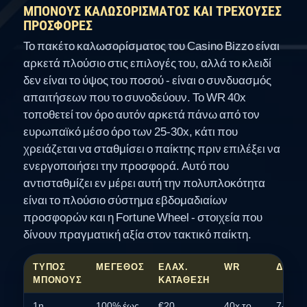
ΜΠΌΝΟΥΣ ΚΑΛΩΣΟΡΊΣΜΑΤΟΣ ΚΑΙ ΤΡΈΧΟΥΣΕΣ
ΠΡΟΣΦΟΡΈΣ
Το πακέτο καλωσορίσματος του Casino Bizzo είναι
αρκετά πλούσιο στις επιλογές του, αλλά το κλειδί
δεν είναι το ύψος του ποσού - είναι ο συνδυασμός
απαιτήσεων που το συνοδεύουν. Το WR 40x
τοποθετεί τον όρο αυτόν αρκετά πάνω από τον
ευρωπαϊκό μέσο όρο των 25-30x, κάτι που
χρειάζεται να σταθμίσει ο παίκτης πριν επιλέξει να
ενεργοποιήσει την προσφορά. Αυτό που
αντισταθμίζει εν μέρει αυτή την πολυπλοκότητα
είναι το πλούσιο σύστημα εβδομαδιαίων
προσφορών και η Fortune Wheel - στοιχεία που
δίνουν πραγματική αξία στον τακτικό παίκτη.
ΤΎΠΟΣ
ΜΈΓΕΘΟΣ
ΕΛΆΧ.
WR
ΔΙΆΡΚ
ΜΠΌΝΟΥΣ
ΚΑΤΆΘΕΣΗ
1η
100% έως
€20
40x το
7-14 η