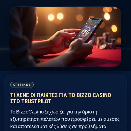
ΚΡΙΤΙΚΈΣ
ΤΙ ΛΈΝΕ ΟΙ ΠΑΊΚΤΕΣ ΓΙΑ ΤΟ BIZZO CASINO
ΣΤΟ TRUSTPILOT
Το BizzoCasino ξεχωρίζει για την άριστη
εξυπηρέτηση πελατών που προσφέρει, με άμεσες
και αποτελεσματικές λύσεις σε προβλήματα