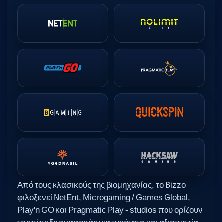
Από τους κλασικούς της βιομηχανίας, το Bizzo
φιλοξενεί NetEnt, Microgaming / Games Global,
Play'n GO και Pragmatic Play - studios που ορίζουν
το επίπεδο αναφοράς για ποιότητα και αξιοπιστία.