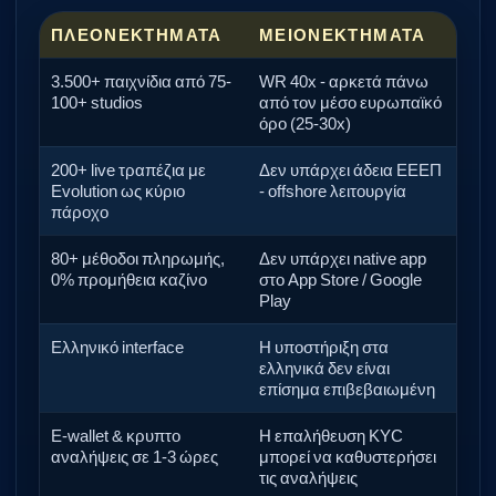
ΠΛΕΟΝΕΚΤΉΜΑΤΑ
ΜΕΙΟΝΕΚΤΉΜΑΤΑ
3.500+ παιχνίδια από 75-
WR 40x - αρκετά πάνω
100+ studios
από τον μέσο ευρωπαϊκό
όρο (25-30x)
200+ live τραπέζια με
Δεν υπάρχει άδεια ΕΕΕΠ
Evolution ως κύριο
- offshore λειτουργία
πάροχο
80+ μέθοδοι πληρωμής,
Δεν υπάρχει native app
0% προμήθεια καζίνο
στο App Store / Google
Play
Ελληνικό interface
Η υποστήριξη στα
ελληνικά δεν είναι
επίσημα επιβεβαιωμένη
E-wallet & κρυπτο
Η επαλήθευση KYC
αναλήψεις σε 1-3 ώρες
μπορεί να καθυστερήσει
τις αναλήψεις