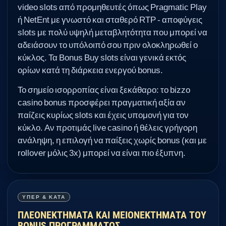
video slots από προμηθευτές όπως Pragmatic Play
ή NetEnt με γνωστό και σταθερό RTP - αποφύγεις
slots με πολύ υψηλή μεταβλητότητα που μπορεί να
αδειάσουν το υπόλοιπό σου πριν ολοκληρωθεί ο
κύκλος. Τα Bonus Buy slots είναι γενικά εκτός
ορίων κατά τη διάρκεια ενεργού bonus.
Το σημείο ισορροπίας είναι ξεκάθαρο: το bizzo
casino bonus προσφέρει πραγματική αξία αν
παίζεις κυρίως slots και έχεις υπομονή για τον
κύκλο. Αν προτιμάς live casino ή θέλεις γρήγορη
ανάληψη, η επιλογή να παίξεις χωρίς bonus (και με
rollover μόλις 3x) μπορεί να είναι πιο έξυπνη.
ΥΠΈΡ & ΚΑΤΆ
ΠΛΕΟΝΕΚΤΉΜΑΤΑ ΚΑΙ ΜΕΙΟΝΕΚΤΉΜΑΤΑ ΤΟΥ
BONUS ΠΡΟΓΡΆΜΜΑΤΟΣ