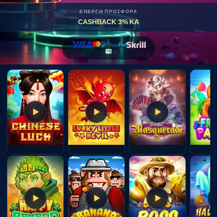
ΕΝΕΡΓΉ ΠΡΟΣΦΟΡΆ
CASHBACK 3% ΚΆ