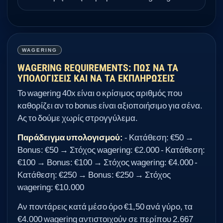
WAGERING
WAGERING REQUIREMENTS: ΠΏΣ ΝΑ ΤΑ
ΥΠΟΛΟΓΊΣΕΙΣ ΚΑΙ ΝΑ ΤΑ ΕΚΠΛΗΡΏΣΕΙΣ
Το wagering 40x είναι ο κρίσιμος αριθμός που
καθορίζει αν το bonus είναι αξιοποιήσιμο για σένα.
Ας το δούμε χωρίς στρογγύλεμα.
Παράδειγμα υπολογισμού:
- Κατάθεση: €50 →
Bonus: €50 → Στόχος wagering: €2.000 - Κατάθεση:
€100 → Bonus: €100 → Στόχος wagering: €4.000 -
Κατάθεση: €250 → Bonus: €250 → Στόχος
wagering: €10.000
Αν ποντάρεις κατά μέσο όρο €1,50 ανά γύρο, τα
€4.000 wagering αντιστοιχούν σε περίπου 2.667