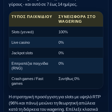
γύρους - και αυτό σε 7 έως 14 ημέρες.
ΤΎΠΟΣ ΠΑΙΧΝΙΔΙΟΎ
ΣΥΝΕΙΣΦΟΡΆ ΣΤΟ
WAGERING
Slots (γενικά)
100%
Live casino
0%
Jackpot slots
0%
Επιτραπέζια παιχνίδια
0%
(RNG)
Crash games / Fast
Συνήθως 0%
games
Η στρατηγική προσέγγιση για slots με υψηλό RTP
(96% και πάνω) μειώνει τη θεωρητική απώλεια
κατά τη διάρκεια του wagering. Επέλεξε κλασικά