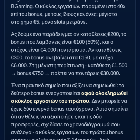
BGaming. Ο κύκλος εργασιών παραμένει στο 40x
επί του bonus, με τους ίδιους κανόνες: μέγιστο
στοίχημα €5, μόνο slots μετράνε.
Ας δούμε ένα παράδειγμα: αν καταθέσεις €200, το
bonus που λαμβάνεις είναι €100 (50%), και ο
στόχος είναι €4.000 ποντάρισμα. Αν καταθέσεις
€300, το bonus ανεβαίνει στα €150, με στόχο
€6.000. Στη μέγιστη περίπτωση - κατάθεση €1.500
→ bonus €750 → πρέπει να ποντάρεις €30.000.
Ένα πρακτικό σημείο που αξίζει να σημειωθεί: το
δεύτερο bonus ενεργοποιείται
αφού ολοκληρωθεί
ο κύκλος εργασιών του πρώτου
. Δεν μπορείς να
έχεις δύο ενεργά bonus ταυτόχρονα. Αυτό σημαίνει
ότι αν θέλεις να αξιοποιήσεις και τις δύο
προσφορές, σχεδίασε το χρονοδιάγραμμά σου
ανάλογα - ο κύκλος εργασιών του πρώτου bonus
πρέπει να κλείσει εντός 7-14 ημερών. Από