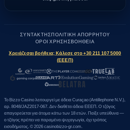
ΣΥΝΤΆΚΤΗΣ
ΠΟΛΙΤΙΚΉ ΑΠΟΡΡΉΤΟΥ
ΌΡΟΙ ΧΡΉΣΗΣ
ΒΟΉΘΕΙΑ
Χρειάζεσαι βοήθεια; Κάλεσε στο +30 211 107 5000
(ΕΕΕΠ)
Το Bizzo Casino λειτουργεί με άδεια Curaçao (Antillephone N.V.),
αρ. 8048/JAZ2017-067. Δεν διαθέτει άδεια ΕΕΕΠ. Ο τζόγος
απαγορεύεται για άτομα κάτω των 18 ετών. Παίξε υπεύθυνα —
ο τζόγος πρέπει να παραμένει ψυχαγωγία, όχι τρόπος
εισοδήματος. © 2026 casinobizzo-gr.com.