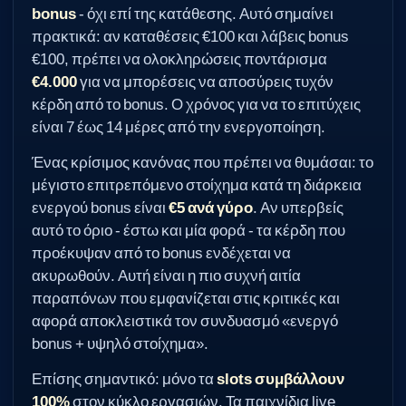
bonus
- όχι επί της κατάθεσης. Αυτό σημαίνει
πρακτικά: αν καταθέσεις €100 και λάβεις bonus
€100, πρέπει να ολοκληρώσεις ποντάρισμα
€4.000
για να μπορέσεις να αποσύρεις τυχόν
κέρδη από το bonus. Ο χρόνος για να το επιτύχεις
είναι 7 έως 14 μέρες από την ενεργοποίηση.
Ένας κρίσιμος κανόνας που πρέπει να θυμάσαι: το
μέγιστο επιτρεπόμενο στοίχημα κατά τη διάρκεια
ενεργού bonus είναι
€5 ανά γύρο
. Αν υπερβείς
αυτό το όριο - έστω και μία φορά - τα κέρδη που
προέκυψαν από το bonus ενδέχεται να
ακυρωθούν. Αυτή είναι η πιο συχνή αιτία
παραπόνων που εμφανίζεται στις κριτικές και
αφορά αποκλειστικά τον συνδυασμό «ενεργό
bonus + υψηλό στοίχημα».
Επίσης σημαντικό: μόνο τα
slots συμβάλλουν
100%
στον κύκλο εργασιών. Τα παιχνίδια live