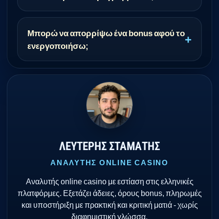
Μπορώ να απορρίψω ένα bonus αφού το
ενεργοποιήσω;
ΛΕΥΤΈΡΗΣ ΣΤΑΜΆΤΗΣ
ΑΝΑΛΥΤΉΣ ONLINE CASINO
Αναλυτής online casino με εστίαση στις ελληνικές
πλατφόρμες. Εξετάζει άδειες, όρους bonus, πληρωμές
και υποστήριξη με πρακτική και κριτική ματιά - χωρίς
διαφημιστική γλώσσα.