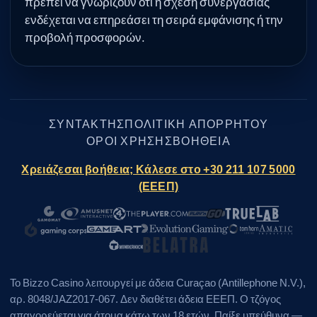
πρέπει να γνωρίζουν ότι η σχέση συνεργασίας
ενδέχεται να επηρεάσει τη σειρά εμφάνισης ή την
προβολή προσφορών.
ΣΥΝΤΆΚΤΗΣ
ΠΟΛΙΤΙΚΉ ΑΠΟΡΡΉΤΟΥ
ΌΡΟΙ ΧΡΉΣΗΣ
ΒΟΉΘΕΙΑ
Χρειάζεσαι βοήθεια; Κάλεσε στο +30 211 107 5000
(ΕΕΕΠ)
Το Bizzo Casino λειτουργεί με άδεια Curaçao (Antillephone N.V.),
αρ. 8048/JAZ2017-067. Δεν διαθέτει άδεια ΕΕΕΠ. Ο τζόγος
απαγορεύεται για άτομα κάτω των 18 ετών. Παίξε υπεύθυνα —