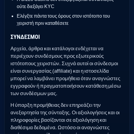
ούτε διεξάγει KYC
Ελέγξτε πάντα τους όρους στον ιστότοπο του
χειριστή πριν καταθέσετε
ΣΎΝΔΕΣΜΟΙ
Αρχεία, άρθρα και κατάλογοι ενδέχεται να
περιέχουν συνδέσμους προς εξωτερικούς
ιστότοπους χειριστών. Συχνά αυτοί οι σύνδεσμοι
είναι συνεργασίας (affiliate) και η ιστοσελίδα
μπορεί να λαμβάνει προμήθεια όταν αναγνώστες
εγγραφούν ή πραγματοποιήσουν κατάθεση μέσω
των συνδέσμων μας.
Η ύπαρξη προμήθειας δεν επηρεάζει την
ανεξαρτησία της σύνταξης. Οι αξιολογήσεις και οι
πληροφορίες βασίζονται σε αξιολόγηση και
διαθέσιμα δεδομένα. Ωστόσο οι αναγνώστες