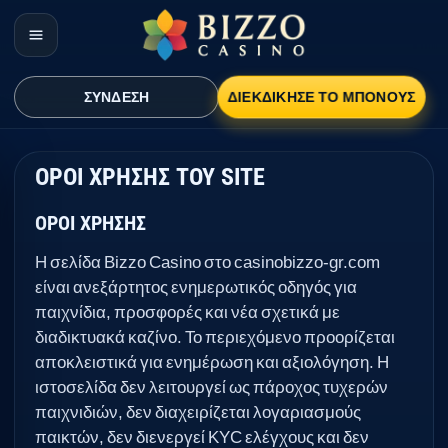
ΔΙΕΚΔΊΚΗΣΕ ΤΟ ΜΠΌΝΟΥΣ
ΣΎΝΔΕΣΗ
ΌΡΟΙ ΧΡΉΣΗΣ ΤΟΥ SITE
ΌΡΟΙ ΧΡΉΣΗΣ
Η σελίδα Bizzo Casino στο casinobizzo-gr.com
είναι ανεξάρτητος ενημερωτικός οδηγός για
παιχνίδια, προσφορές και νέα σχετικά με
διαδικτυακά καζίνο. Το περιεχόμενο προορίζεται
αποκλειστικά για ενημέρωση και αξιολόγηση. Η
ιστοσελίδα δεν λειτουργεί ως πάροχος τυχερών
παιχνιδιών, δεν διαχειρίζεται λογαριασμούς
παικτών, δεν διενεργεί KYC ελέγχους και δεν