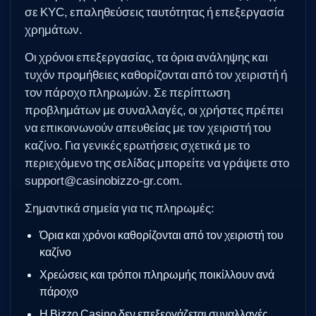
σε KYC, επαληθεύσεις ταυτότητας ή επεξεργασία
χρημάτων.
Οι χρόνοι επεξεργασίας, τα όρια ανάληψης και
τυχόν προμήθειες καθορίζονται από τον χειριστή ή
τον πάροχο πληρωμών. Σε περίπτωση
προβλημάτων με συναλλαγές, οι χρήστες πρέπει
να επικοινωνούν απευθείας με τον χειριστή του
καζίνο. Για γενικές ερωτήσεις σχετικά με το
περιεχόμενο της σελίδας μπορείτε να γράψετε στο
support@casinobizzo-gr.com
.
Σημαντικά σημεία για τις πληρωμές:
Όρια και χρόνοι καθορίζονται από τον χειριστή του
καζίνο
Χρεώσεις και τρόποι πληρωμής ποικίλλουν ανά
πάροχο
Η Bizzo Casino δεν επεξεργάζεται συναλλαγές