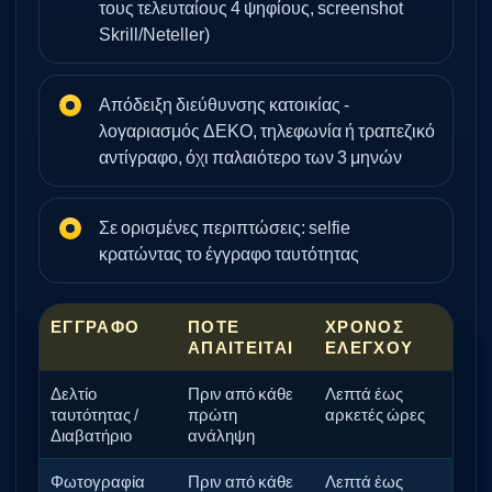
τους τελευταίους 4 ψηφίους, screenshot
Skrill/Neteller)
Απόδειξη διεύθυνσης κατοικίας -
λογαριασμός ΔΕΚΟ, τηλεφωνία ή τραπεζικό
αντίγραφο, όχι παλαιότερο των 3 μηνών
Σε ορισμένες περιπτώσεις: selfie
κρατώντας το έγγραφο ταυτότητας
ΈΓΓΡΑΦΟ
ΠΌΤΕ
ΧΡΌΝΟΣ
ΑΠΑΙΤΕΊΤΑΙ
ΕΛΈΓΧΟΥ
Δελτίο
Πριν από κάθε
Λεπτά έως
ταυτότητας /
πρώτη
αρκετές ώρες
Διαβατήριο
ανάληψη
Φωτογραφία
Πριν από κάθε
Λεπτά έως