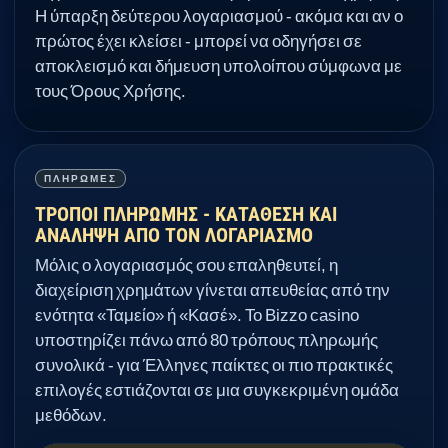
Η ύπαρξη δεύτερου λογαριασμού - ακόμα και αν ο
πρώτος έχει κλείσει - μπορεί να οδηγήσει σε
αποκλεισμό και δήμευση υπολοίπου σύμφωνα με
τους Όρους Χρήσης.
ΠΛΗΡΩΜΈΣ
ΤΡΌΠΟΙ ΠΛΗΡΩΜΉΣ - ΚΑΤΆΘΕΣΗ ΚΑΙ
ΑΝΆΛΗΨΗ ΑΠΌ ΤΟΝ ΛΟΓΑΡΙΑΣΜΌ
Μόλις ο λογαριασμός σου επαληθευτεί, η
διαχείριση χρημάτων γίνεται απευθείας από την
ενότητα «Ταμείο» ή «Κασέ». Το Bizzo casino
υποστηρίζει πάνω από 80 τρόπους πληρωμής
συνολικά - για Έλληνες παίκτες οι πιο πρακτικές
επιλογές εστιάζονται σε μια συγκεκριμένη ομάδα
μεθόδων.