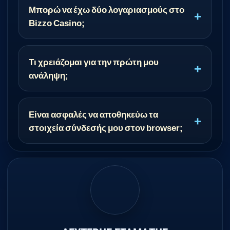
Μπορώ να έχω δύο λογαριασμούς στο
Bizzo Casino;
Τι χρειάζομαι για την πρώτη μου
ανάληψη;
Είναι ασφαλές να αποθηκεύω τα
στοιχεία σύνδεσής μου στον browser;