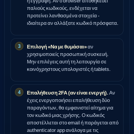
η εγγραφή. Αν ο browser αποθηκεύει
παλιούς κωδικούς, ενδέχεται να
προτείνει λανθασμένα στοιχεία -
ιδιαίτερα αν αλλάξατε κωδικό πρόσφατα.
Επιλογή «Να με θυμάσαι»
αν
χρησιμοποιείς προσωπική συσκευή.
Μην επιλέγεις αυτή τη λειτουργία σε
κοινόχρηστους υπολογιστές ή tablets.
Επαλήθευση 2FA (αν είναι ενεργή).
Αν
έχεις ενεργοποιήσει επαλήθευση δύο
παραγόντων, θα εμφανιστεί αίτημα για
τον κωδικό μιας χρήσης. Ο κωδικός
αποστέλλεται στο email ή παράγεται από
authenticator app ανάλογα με τις