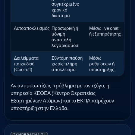
συγκεκριμένο
χρονικό
διάστημα
Αυτοαποκλεισμός
Προσωρινή ή
Μέσω live chat
μόνιμη
ή εξυπηρέτησης
αναστολή
λογαριασμού
Διαλείμματα
Σύντομη παύση
Μέσω
παιχνιδιού
χωρίς πλήρη
ρυθμίσεων ή
(Cool-off)
αποκλεισμό
υποστήριξης
Αν αντιμετωπίζεις πρόβλημα με τον τζόγο, η
υπηρεσία ΚΕΘΕΑ (Κέντρο Θεραπείας
Εξαρτημένων Ατόμων) και το ΕΚΠΑ παρέχουν
υποστήριξη στην Ελλάδα.
ΣΥΜΠΈΡΑΣΜΑ ΤΙ