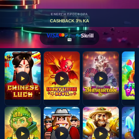
ΕΝΕΡΓΉ ΠΡΟΣΦΟΡΆ
CASHBACK 3% ΚΆ