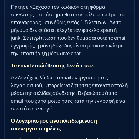
Πάτησε «Ξέχασα τον κωδικό» στη φόρμα
σύνδεσης. Το σύστημα θα αποστείλει email με link
επαναφοράς - συνήθως εντός 1-5 λεπτών. Αν το
μήνυμα δεν φτάσει, έλεγξε τον φάκελο spam ή
junk. Σε περίπτωση που δεν θυμάσαι ούτε το email
εγγραφής, η μόνη διέξοδος είναι η επικοινωνία με
την υποστήριξη μέσω live chat.
Το email επαλήθευσης δεν έφτασε
Αν δεν έχεις λάβει το email ενεργοποίησης
λογαριασμού, μπορείς να ζητήσεις επαναποστολή
μέσω της σελίδας σύνδεσης. Βεβαιώσου ότι το
email που χρησιμοποίησες κατά την εγγραφή είναι
σωστό και ενεργό.
Ο λογαριασμός είναι κλειδωμένος ή
απενεργοποιημένος