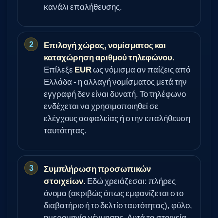
κανάλι επαλήθευσης.
Επιλογή χώρας, νομίσματος και
καταχώρηση αριθμού τηλεφώνου.
Επίλεξε
EUR
ως νόμισμα αν παίζεις από
Ελλάδα - η αλλαγή νομίσματος μετά την
εγγραφή δεν είναι δυνατή. Το τηλέφωνο
ενδέχεται να χρησιμοποιηθεί σε
ελέγχους ασφαλείας ή στην επαλήθευση
ταυτότητας.
Συμπλήρωση προσωπικών
στοιχείων.
Εδώ χρειάζεσαι: πλήρες
όνομα (ακριβώς όπως εμφανίζεται στο
διαβατήριο ή το δελτίο ταυτότητας), φύλο,
ημερομηνία γέννησης. Αυτά τα στοιχεία