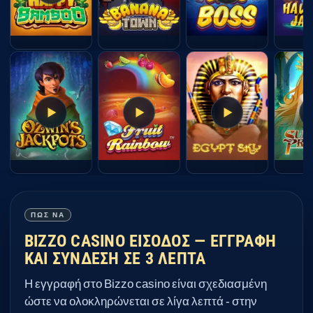
ΠΏΣ ΝΑ
BIZZO CASINO ΕΊΣΟΔΟΣ — ΕΓΓΡΑΦΉ
ΚΑΙ ΣΎΝΔΕΣΗ ΣΕ 3 ΛΕΠΤΆ
Η εγγραφή στο Bizzo casino είναι σχεδιασμένη
ώστε να ολοκληρώνεται σε λίγα λεπτά - στην