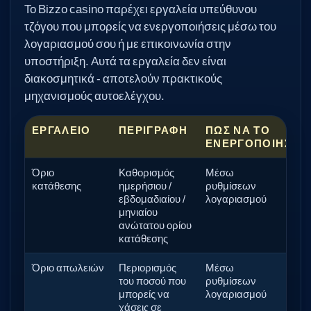
Το Bizzo casino παρέχει εργαλεία υπεύθυνου
τζόγου που μπορείς να ενεργοποιήσεις μέσω του
λογαριασμού σου ή με επικοινωνία στην
υποστήριξη. Αυτά τα εργαλεία δεν είναι
διακοσμητικά - αποτελούν πρακτικούς
μηχανισμούς αυτοελέγχου.
ΕΡΓΑΛΕΊΟ
ΠΕΡΙΓΡΑΦΉ
ΠΏΣ ΝΑ ΤΟ
ΕΝΕΡΓΟΠΟΙΉΣΕΙΣ
Όριο
Καθορισμός
Μέσω
κατάθεσης
ημερήσιου /
ρυθμίσεων
εβδομαδιαίου /
λογαριασμού
μηνιαίου
ανώτατου ορίου
κατάθεσης
Όριο απωλειών
Περιορισμός
Μέσω
του ποσού που
ρυθμίσεων
μπορείς να
λογαριασμού
χάσεις σε