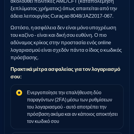
ακολουθεί πολιτικές AML/CFT (καταπολέμηση
ξεπλύματος χρήματος) όπως απαιτείται από την
άδεια λειτουργίας Curaçao 8048/JAZ2017-067.
Ωστόσο, η ασφάλεια δεν είναι μόνο υποχρέωση
του καζίνο - είναι και δική σου ευθύνη. Ο πιο
αδύναμος κρίκος στην προστασία ενός online
λογαριασμού είναι σχεδόν πάντα ο ίδιος ο κωδικός
πρόσβασης.
Πρακτικά μέτρα ασφαλείας για τον λογαριασμό
σου:
Ενεργοποίησε την επαλήθευση δύο
παραγόντων (2FA) μέσω των ρυθμίσεων
του λογαριασμού - αυτό αποτρέπει την
πρόσβαση ακόμα και αν κάποιος αποκτήσει
τον κωδικό σου