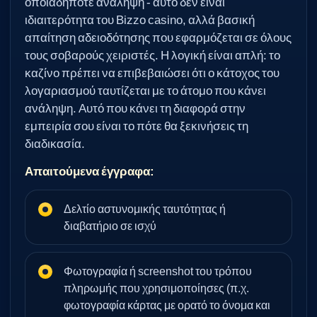
οποιαδήποτε ανάληψη - αυτό δεν είναι
ιδιαιτερότητα του Bizzo casino, αλλά βασική
απαίτηση αδειοδότησης που εφαρμόζεται σε όλους
τους σοβαρούς χειριστές. Η λογική είναι απλή: το
καζίνο πρέπει να επιβεβαιώσει ότι ο κάτοχος του
λογαριασμού ταυτίζεται με το άτομο που κάνει
ανάληψη. Αυτό που κάνει τη διαφορά στην
εμπειρία σου είναι το πότε θα ξεκινήσεις τη
διαδικασία.
Απαιτούμενα έγγραφα:
Δελτίο αστυνομικής ταυτότητας ή
διαβατήριο σε ισχύ
Φωτογραφία ή screenshot του τρόπου
πληρωμής που χρησιμοποίησες (π.χ.
φωτογραφία κάρτας με ορατό το όνομα και