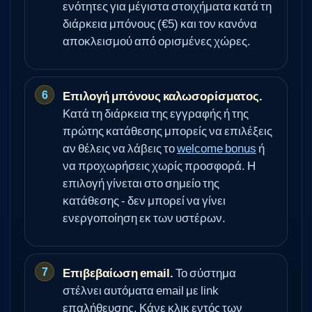
ενότητες για μέγιστα στοιχήματα κατά τη
διάρκεια μπόνους (€5) και τον κανόνα
αποκλεισμού από ορισμένες χώρες.
Επιλογή μπόνους καλωσορίσματος.
Κατά τη διάρκεια της εγγραφής ή της
πρώτης κατάθεσης μπορείς να επιλέξεις
αν θέλεις να λάβεις το
welcome bonus
ή
να προχωρήσεις χωρίς προσφορά. Η
επιλογή γίνεται στο σημείο της
κατάθεσης - δεν μπορεί να γίνει
ενεργοποίηση εκ των υστέρων.
Επιβεβαίωση email.
Το σύστημα
στέλνει αυτόματα email με link
επαλήθευσης. Κάνε κλικ εντός των