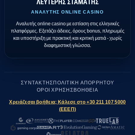
ΛΕΥΤΈΡΗΣ ΣΤΑΜΆΤΗΣ
ΑΝΑΛΥΤΉΣ ONLINE CASINO
Αναλυτής online casino με εστίαση στις ελληνικές
πλατφόρμες. Εξετάζει άδειες, όρους bonus, πληρωμές
και υποστήριξη με πρακτική και κριτική ματιά - χωρίς
διαφημιστική γλώσσα.
ΣΥΝΤΆΚΤΗΣ
ΠΟΛΙΤΙΚΉ ΑΠΟΡΡΉΤΟΥ
ΌΡΟΙ ΧΡΉΣΗΣ
ΒΟΉΘΕΙΑ
Χρειάζεσαι βοήθεια; Κάλεσε στο +30 211 107 5000
(ΕΕΕΠ)