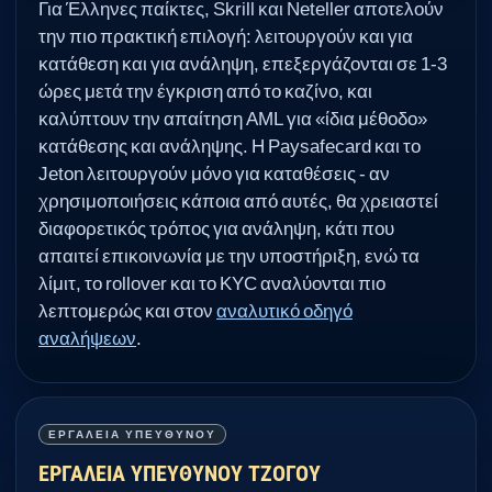
Για Έλληνες παίκτες, Skrill και Neteller αποτελούν
την πιο πρακτική επιλογή: λειτουργούν και για
κατάθεση και για ανάληψη, επεξεργάζονται σε 1-3
ώρες μετά την έγκριση από το καζίνο, και
καλύπτουν την απαίτηση AML για «ίδια μέθοδο»
κατάθεσης και ανάληψης. Η Paysafecard και το
Jeton λειτουργούν μόνο για καταθέσεις - αν
χρησιμοποιήσεις κάποια από αυτές, θα χρειαστεί
διαφορετικός τρόπος για ανάληψη, κάτι που
απαιτεί επικοινωνία με την υποστήριξη, ενώ τα
λίμιτ, το rollover και το KYC αναλύονται πιο
λεπτομερώς και στον
αναλυτικό οδηγό
αναλήψεων
.
ΕΡΓΑΛΕΊΑ ΥΠΕΎΘΥΝΟΥ
ΕΡΓΑΛΕΊΑ ΥΠΕΎΘΥΝΟΥ ΤΖΌΓΟΥ