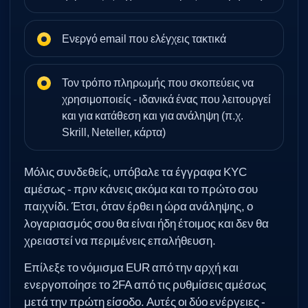
Ενεργό email που ελέγχεις τακτικά
Τον τρόπο πληρωμής που σκοπεύεις να
χρησιμοποιείς - ιδανικά ένας που λειτουργεί
και για κατάθεση και για ανάληψη (π.χ.
Skrill, Neteller, κάρτα)
Μόλις συνδεθείς, υπόβαλε τα έγγραφα KYC
αμέσως - πριν κάνεις ακόμα και το πρώτο σου
παιχνίδι. Έτσι, όταν έρθει η ώρα ανάληψης, ο
λογαριασμός σου θα είναι ήδη έτοιμος και δεν θα
χρειαστεί να περιμένεις επαλήθευση.
Επίλεξε το νόμισμα EUR από την αρχή και
ενεργοποίησε το 2FA από τις ρυθμίσεις αμέσως
μετά την πρώτη είσοδο. Αυτές οι δύο ενέργειες -