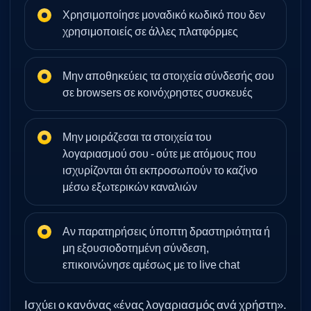
Χρησιμοποίησε μοναδικό κωδικό που δεν
χρησιμοποιείς σε άλλες πλατφόρμες
Μην αποθηκεύεις τα στοιχεία σύνδεσής σου
σε browsers σε κοινόχρηστες συσκευές
Μην μοιράζεσαι τα στοιχεία του
λογαριασμού σου - ούτε με ατόμους που
ισχυρίζονται ότι εκπροσωπούν το καζίνο
μέσω εξωτερικών καναλιών
Αν παρατηρήσεις ύποπτη δραστηριότητα ή
μη εξουσιοδοτημένη σύνδεση,
επικοινώνησε αμέσως με το live chat
Ισχύει ο κανόνας «ένας λογαριασμός ανά χρήστη».